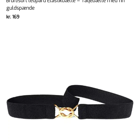
Brun/sort leopard Elastikbælte – Taljebælte med fin
guldspænde
kr.
169