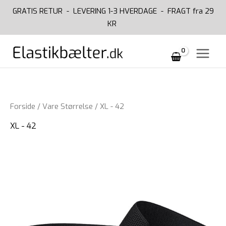
Gå
GRATIS RETUR -
LEVERING 1-3 HVERDAGE -
FRAGT fra 29
til
KR
indholdet
Forside
/ Vare Størrelse / XL - 42
XL - 42